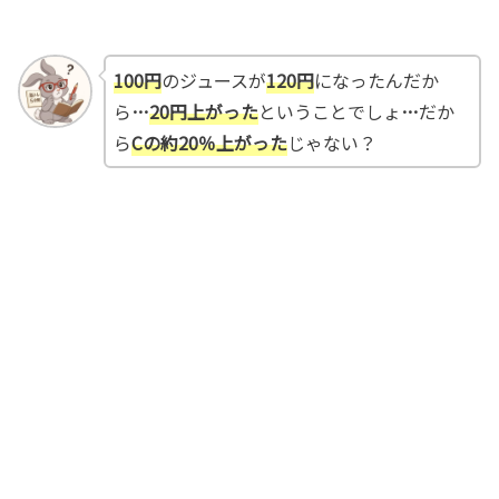
100円
のジュースが
120円
になったんだか
ら
…
20円上がった
ということでしょ
…
だか
ら
Cの約20％上がった
じゃない？