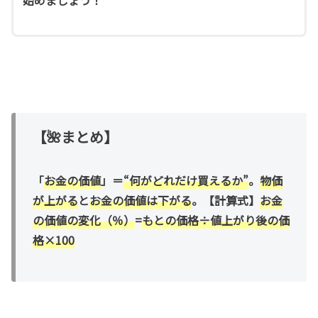
【🌺まとめ】
「
お金の価値
」＝
“何がどれだけ買えるか”
。
物価
が上がる
と
お金の価値は下がる
。【計算式】
お金
の価値の変化（％）
=
もとの価格÷値上がり後の価
格×100