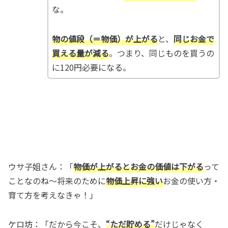
な。
物の値段（＝物価）が上がる
と、
同じお金で
買える量が減る
。つまり、同じものを買うの
に120円必要になる。
ウサ子姐さん：「
物価が上がるとお金の価値は下がる
って
ことなのね～将来のために
物価上昇に強い
お金の使い方・
育て方を考えなきゃ！」
ケロ坊：「だから今こそ、
“ただ貯める”
だけじゃなく