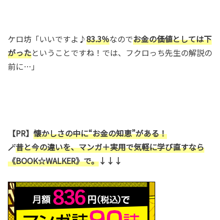
ケロ坊「いいですよ♪
83.3％
なので
お金の価値としては下
がった
ということですね！では、フクロっち先生の解説の
前に…」
【PR】
懐かしさの中に“お金の知恵”がある！
🪄
昔と今の違いを、マンガ＋実用で気軽に学び直すなら
《
BOOK☆WALKER
》
で。
↓↓↓