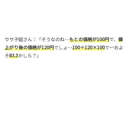
ウサ子姐さん：「そうなのね…
もとの価格が100円
で、
値
上がり後の価格が120円
でしょ…
100÷120×100
で
…
およ
そ
83.3
かしら？」