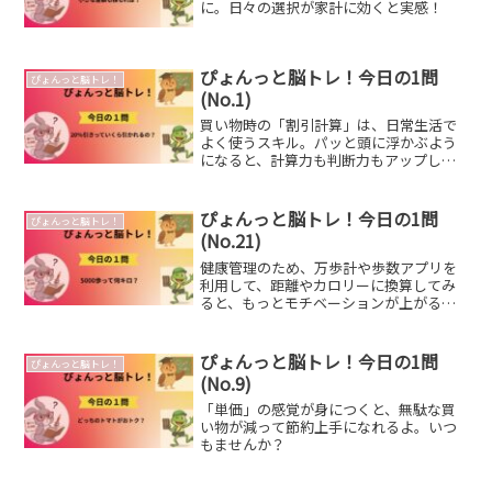
に。日々の選択が家計に効くと実感！
ぴょんっと脳トレ！今日の1問
ぴょんっと脳トレ！
(No.1)
買い物時の「割引計算」は、日常生活で
よく使うスキル。パッと頭に浮かぶよう
になると、計算力も判断力もアップしま
すよ。
ぴょんっと脳トレ！今日の1問
ぴょんっと脳トレ！
(No.21)
健康管理のため、万歩計や歩数アプリを
利用して、距離やカロリーに換算してみ
ると、もっとモチベーションが上がるか
も♪
ぴょんっと脳トレ！今日の1問
ぴょんっと脳トレ！
(No.9)
「単価」の感覚が身につくと、無駄な買
い物が減って節約上手になれるよ。いつ
もませんか？