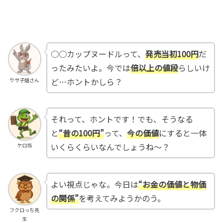
○○カップヌードルって、
発売当初100円
だ
ったみたいよ。今では
倍以上の値段
らしいけ
ど…ホントかしら？
ウサ子姐さん
それって、ホントです！でも、そうなる
と
“昔の100円”
って、
今の価値
にすると一体
いくらくらいなんでしょうね〜？
ケロ坊
よい視点じゃな。今日は
“お金の価値と物価
の関係”
を考えてみようかのう。
フクロっち先
生