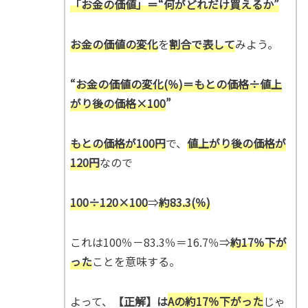
「お金の価値」＝“何がどれだけ買えるか”
お金の価値の変化
を
割合で表して
みよう。
“
お金の価値の変化(％)＝もとの価格÷値上
がり後の価格×100
”
もとの価格が100円
で、
値上がり後の価格が
120円
なので
100÷120×100
⇒
約83.3(％)
これは100％－83.3％＝16.7％⇒
約17％下が
った
ことを意味する。
よって、
【正解】は
Aの約17％下がった
じゃ