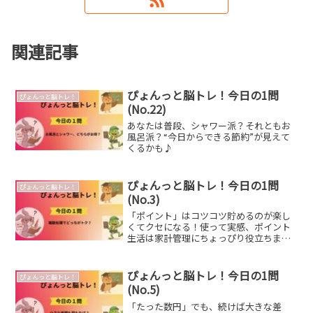
関連記事
ぴょんっと脳トレ！今日の1問
ぴょんっと脳トレ！
(No.22)
あなたは普段、シャワー派？それともお
風呂派？“今日からできる節約”が見えて
くるかも♪
ぴょんっと脳トレ！今日の1問
ぴょんっと脳トレ！
(No.3)
「ポイント」はコツコツ貯めるのが楽し
くてクセになる！使って実感、ポイント
生活は家計管理にちょっぴり役立ちま
す。
ぴょんっと脳トレ！今日の1問
ぴょんっと脳トレ！
(No.5)
「たった数円」でも、続けば大きな差