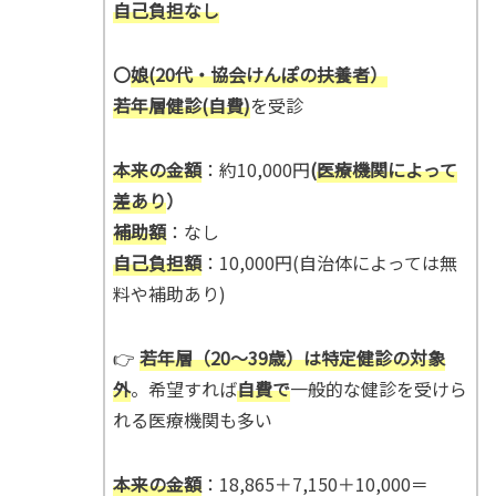
自己負担なし
〇
娘(20代・協会けんぽの扶養者）
若年層健診(自費)
を受診
本来の金額
：約10,000円
(
医療機関によって
差あり
）
補助額
：なし
自己負担額
：10,000円(自治体によっては無
料や補助あり)
👉
若年層（20〜39歳）は特定健診の対象
外
。希望すれば
自費で
一般的な健診を受けら
れる医療機関も多い
本来の金額
：18,865＋7,150＋10,000＝