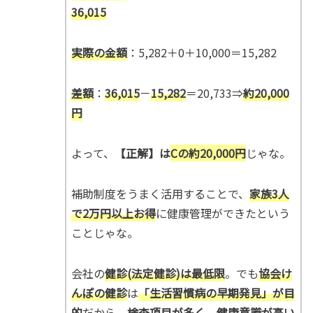
36,015
実際の金額
：5,282＋0＋10,000＝15,282
差額
：
36,015
－
15,282
＝20,733⇒
約20,000
円
よって、
【正解】は
Cの約20,000円
じゃな。
補助制度をうまく活用することで、
家族3人
で2万円以上お得
に健康管理ができたという
ことじゃな。
会社の
健診(法定健診)は最低限
。でも
協会け
んぽの健診
は
「生活習慣病の早期発見」が目
的
だから、
検査項目が多く
、
健康意識が高い