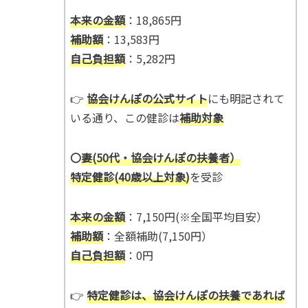
本来の金額
：18,865円
補助額
：13,583円
自己負担額
：5,282円
👉
協会けんぽの公式サイト
にも明記されて
いる通り、この健診は
補助対象
〇
妻(50代・協会けんぽの扶養者）
特定健診(40歳以上対象)
を受診
本来の金額
：7,150円(※全国平均目安）
補助額
：全額補助(7,150円）
自己負担額
：0円
👉
特定健診は、協会けんぽの扶養であれば