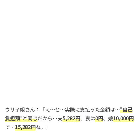
ウサ子姐さん：「え～と…実際に支払った金額は…
“自己
負担額”と同じ
だから…夫
5,282円
、妻は
0円
、娘
10,000円
で…
15,282円
ね。」