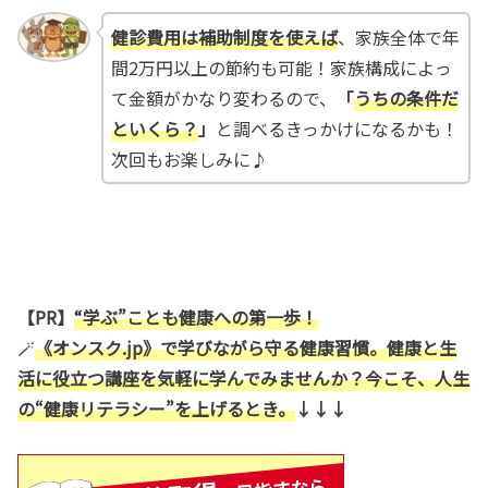
健診費用は補助制度を使えば
、家族全体で年
間2万円以上の節約も可能！家族構成によっ
て金額がかなり変わるので、
「
うちの条件だ
といくら？
」
と調べるきっかけになるかも！
次回もお楽しみに♪
【PR】
“学ぶ”ことも健康への第一歩！
🪄
《オンスク.jp》で学びながら守る健康習慣。健康と生
活に役立つ講座を気軽に学んでみませんか？今こそ、人生
の“健康リテラシー”を上げるとき。
↓↓↓