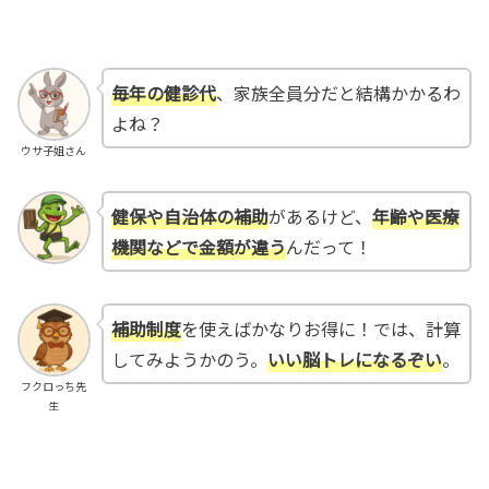
毎年の健診代
、家族全員分だと結構かかるわ
よね？
ウサ子姐さん
健保や自治体の補助
があるけど、
年齢や医療
機関などで金額が違う
んだって！
補助制度
を使えばかなりお得に！では、計算
してみようかのう。
いい脳トレになるぞい
。
フクロっち先
生