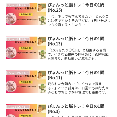
ぴょんっと脳トレ！今日の1問
ぴょんっと脳トレ！
(No.25)
「今、少しでも学んでみたい」と思うこ
とは何ですか？その学びに、1日15分だけ
でも投資するとしたら…
ぴょんっと脳トレ！今日の1問
ぴょんっと脳トレ！
(No.13)
「100gあたり○○円」と把握する習慣
で、小さな価格差の見極めに！節約意識
も高まり、無駄遣いが減るかも。
ぴょんっと脳トレ！今日の1問
ぴょんっと脳トレ！
(No.11)
限られた金額内で「いくつまで買え
る？」という計算は、日常でも旅行先や
子どものおこづかい管理でも重要です。
ぴょんっと脳トレ！今日の1問
ぴょんっと脳トレ！
(No.3)