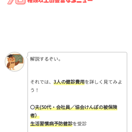
解説するぞい。
それでは、
3人の健診費用
を詳しく見てみよ
う！
〇
夫(50代・会社員／協会けんぽの被保険
者）
生活習慣病予防健診
を受診