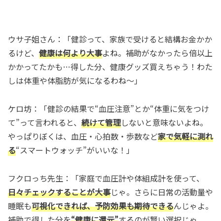
ウサ子姐さん：「健診って、家族で受けると結構お金かか
るけど、
健康は何より大事
よね。補助がなかったら倍以上
かかってたかも…得した分、健康グッズ買えちゃう！わた
しは体重や体脂肪が気になるわね～」
ケロ坊：「健診の結果で“血圧注意”とか“体重に気をつけ
て”って言われると、
続けて管理
しないと意味ないよね。
やっぱりぼくは、血圧・心拍数・歩数など
家で気軽に測れ
る
“スマートウォッチ”がいいな！」
フクロっち先生：「家庭で血圧計や体組成計を使って、
日々チェックすることが大事
じゃ。さらに日常の活動量や
睡眠も
可視化できれば、予防効果も期待できる
んじゃよ。
補助で得した分を
“健康に還元”
するのが賢い選択じゃ