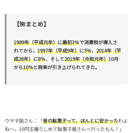
【🌺まとめ】
1989年（平成元年）
に
最初3％
で消費税が導入さ
れてから、
1997年（平成9年）
に
5％
、
2014年（平
成26年）
に
8％
、そして
2019年（令和元年）
10月
から
10％
と税率が引き上げられてきた。
ウサ子姐さん：「
昔の駄菓子って、ほんとに安かった
わよ
ね～。10円玉握りしめて駄菓子屋さんへ行ったもん！」