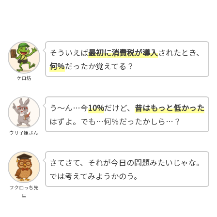
そういえば
最初に消費税が導入
されたとき、
何％
だったか覚えてる？
ケロ坊
う～ん…今
10%
だけど、
昔はもっと低かった
はずよ。でも…何％だったかしら…？
ウサ子姐さん
さてさて、それが今日の問題みたいじゃな。
では考えてみようかのう。
フクロっち先
生