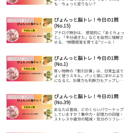
も…ちょっと足りない？
ぴょんっと脳トレ！今日の1問
ぴょんっと脳トレ！
(No.15)
アナログ時計は、 感覚的に「あとちょっ
と」「半分過ぎた」などを自然に理解さ
せる、“時間感覚を育てる”ツール！
ぴょんっと脳トレ！今日の1問
ぴょんっと脳トレ！
(No.1)
買い物時の「割引計算」は、日常生活で
よく使うスキル。パッと頭に浮かぶよう
になると、計算力も判断力もアップしま
すよ。
ぴょんっと脳トレ！今日の1問
ぴょんっと脳トレ！
(No.39)
あなたは普段、どのくらいパワーナップ
していますか？集中力・記憶力の回復・
ストレスや疲労の軽減・気分のリフレッ
シュに効果があるかも♪