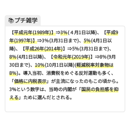
📚
プチ雑学
【
平成元年(1989年)】
⇒
3％
(４月1日以降)、【
平成9
年(1997年)】
⇒3％(3月31日まで)、
5％
(4月1日以
降)、【
平成26年(2014年)
】⇒5％(3月31日まで)、
8％
(4月1日以降)、【
令和元年(2019年)
】⇒8％(9月
30日まで)、
10％
(10月1日以降)(
軽減税率対象物は
8％
)。導入当初、消費税をめぐる反対運動も多く、
「
価格に内税表示
」が主流になったのもこの頃から。
3%という数字は、当時の内閣が「
国民の負担感を抑
える
」ために選んだとされる。