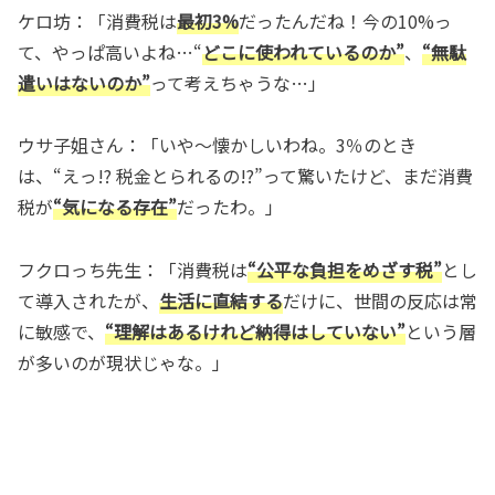
ケロ坊：「消費税は
最初3%
だったんだね！今の10%っ
て、やっぱ高いよね…“
どこに使われているのか”
、
“無駄
遣いはないのか”
って考えちゃうな…」
ウサ子姐さん：「いや〜懐かしいわね。3％のとき
は、“えっ!? 税金とられるの!?”って驚いたけど、まだ消費
税が
“気になる存在”
だったわ。」
フクロっち先生：「消費税は
“公平な負担をめざす税”
とし
て導入されたが、
生活に直結する
だけに、世間の反応は常
に敏感で、
“理解はあるけれど納得はしていない”
という層
が多いのが現状じゃな。」