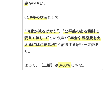
安
が根強い。
〇
現在の状況
として
“消費が減るばかり”
、
“公平感のある税制に
変えてほしい”
という声や
“年金や医療費を支
えるには必要な税”
と納得する層も一定数あ
り。
よって、
【正解】は
Bの
3％
じゃな。