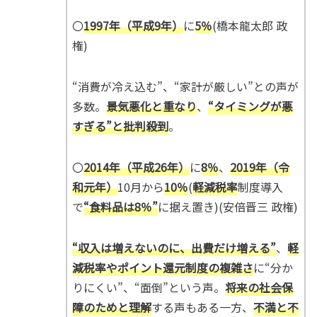
〇
1997年（平成9年）
に
5％
(橋本龍太郎 政
権)
“消費が冷え込む”、“家計が厳しい”との声が
多数。
景気悪化と重なり
、
“タイミングが悪
すぎる”と批判殺到
。
〇
2014年（平成26年）
に
8％
、
2019年（令
和元年）
10月から
10％
(
軽減税率
制度導入
で
“食料品は8％”
に据え置き)(安倍晋三 政権)
“収入は増えないのに、出費だけ増える”
、
軽
減税率やポイント還元制度の複雑さ
に“分か
りにくい”、“面倒”という声。
将来の社会保
障のためと理解
する声もある一方、
不満と不