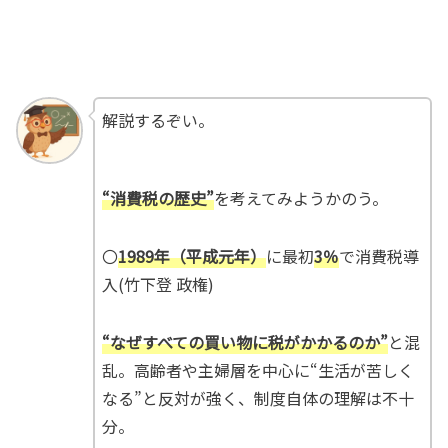
解説するぞい。
“消費税の歴史”
を考えてみようかのう。
〇
1989年（平成元年）
に最初
3％
で消費税導
入(竹下登 政権)
“なぜすべての買い物に税がかかるのか”
と混
乱。高齢者や主婦層を中心に“生活が苦しく
なる”と反対が強く、制度自体の理解は不十
分。