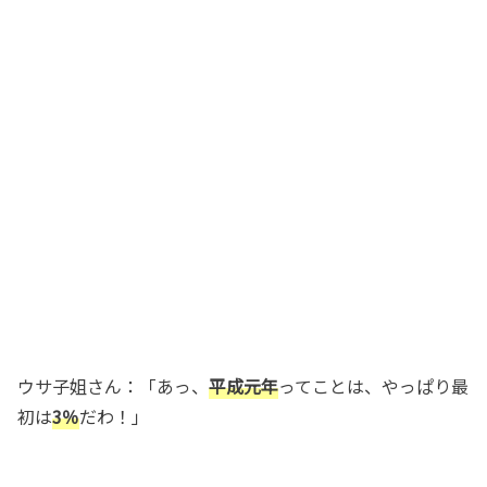
ウサ子姐さん：「あっ、
平成元年
ってことは、やっぱり最
初は
3％
だわ！」